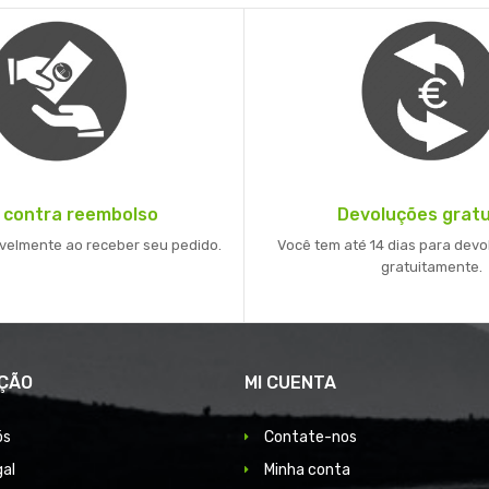
 contra reembolso
Devoluções gratu
velmente ao receber seu pedido.
Você tem até 14 dias para devo
gratuitamente.
ÇÃO
MI CUENTA
ós
Contate-nos
gal
Minha conta