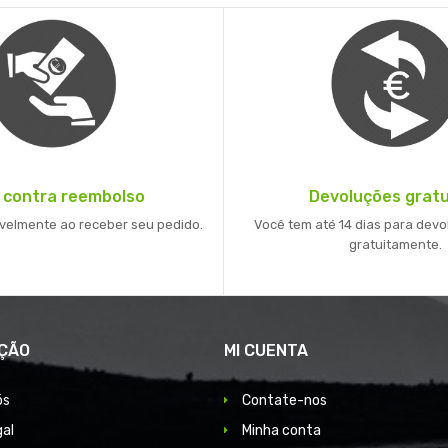
 contra reembolso
Devoluções gratu
velmente ao receber seu pedido.
Você tem até 14 dias para devo
gratuitamente.
ÇÃO
MI CUENTA
ós
Contate-nos
gal
Minha conta