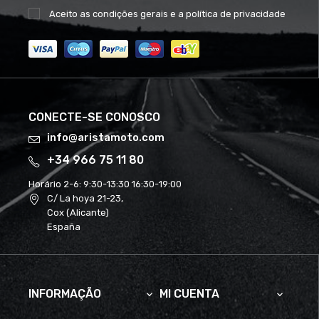
Aceito as
condições gerais
e a
política de privacidade
CONECTE-SE CONOSCO
info@aristamoto.com
+34 966 75 11 80
Horário 2-6:
9:30-13:30 16:30-19:00
C/ La hoya 21-23,
Cox (Alicante)
España
INFORMAÇÃO
MI CUENTA

