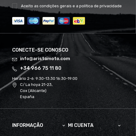
Aceito as
condições gerais
e a
política de privacidade
CONECTE-SE CONOSCO
info@aristamoto.com
+34 966 75 11 80
Horário 2-6:
9:30-13:30 16:30-19:00
C/ La hoya 21-23,
Cox (Alicante)
España
INFORMAÇÃO
MI CUENTA

