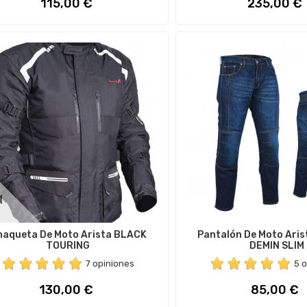
Precio
Precio
115,00 €
235,00 €
haqueta De Moto Arista BLACK
Pantalón De Moto Ari
TOURING
DEMIN SLIM
7 opiniones
5 
Precio
Precio
130,00 €
85,00 €