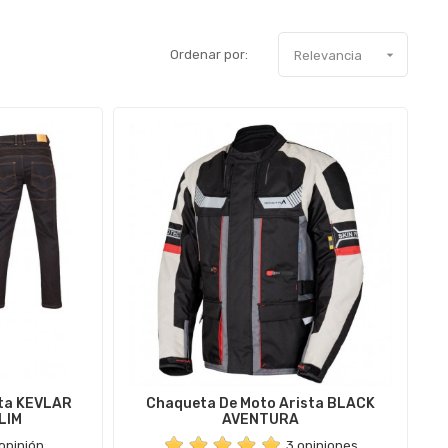
Ordenar por:

Relevancia
sta KEVLAR
Chaqueta De Moto Arista BLACK
LIM
AVENTURA
 opinión
3 opiniones