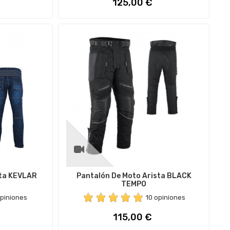
Precio
125,00 €
sta KEVLAR
Pantalón De Moto Arista BLACK
TEMPO
opiniones
10 opiniones
Precio
115,00 €