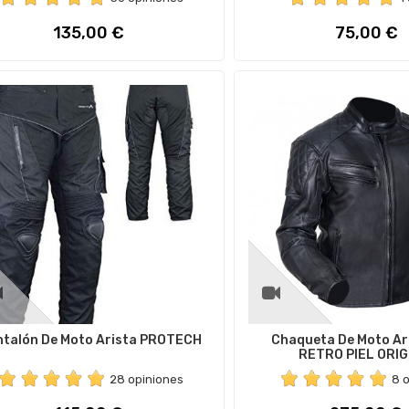
Precio
Precio
135,00 €
75,00 €
ntalón De Moto Arista PROTECH
Chaqueta De Moto Ar
RETRO PIEL ORI
28 opiniones
8 