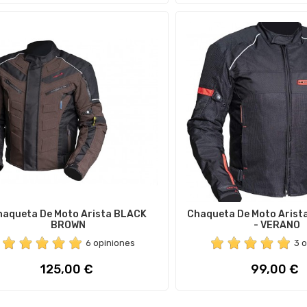
haqueta De Moto Arista BLACK
Chaqueta De Moto Arist
BROWN
- VERANO
6 opiniones
3 
Precio
Precio
125,00 €
99,00 €