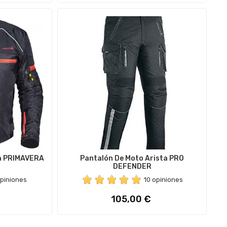
a PRIMAVERA
Pantalón De Moto Arista PRO
DEFENDER
opiniones
10 opiniones
Precio
105,00 €