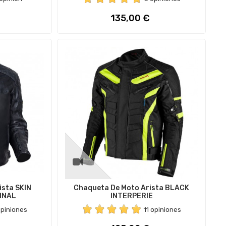
Precio
135,00 €
ista SKIN
Chaqueta De Moto Arista BLACK
GINAL
INTERPERIE
opiniones
11 opiniones