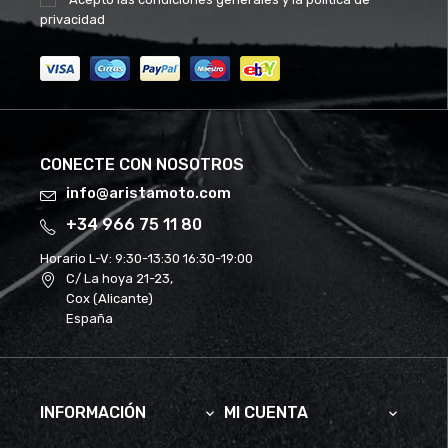
privacidad
CONECTE CON NOSOTROS
info@aristamoto.com
+34 966 75 11 80
Horario L-V:
9:30-13:30 16:30-19:00
C/ La hoya 21-23,
Cox (Alicante)
España
INFORMACIÓN
MI CUENTA

