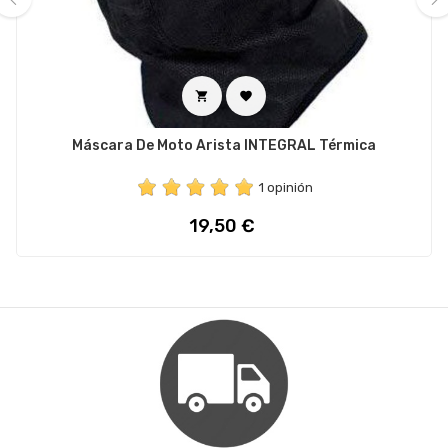
‹
›


Máscara De Moto Arista INTEGRAL Térmica
1 opinión
Precio
19,50 €