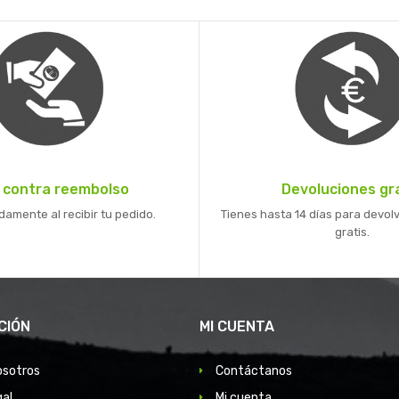
 contra reembolso
Devoluciones gr
mente al recibir tu pedido.
Tienes hasta 14 días para devolv
gratis.
CIÓN
MI CUENTA
osotros
Contáctanos
gal
Mi cuenta