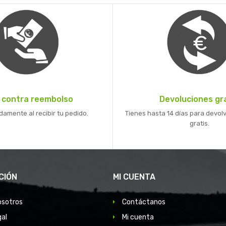
 contra reembolso
Devoluciones gr
mente al recibir tu pedido.
Tienes hasta 14 días para devolv
gratis.
CIÓN
MI CUENTA
osotros
Contáctanos
gal
Mi cuenta