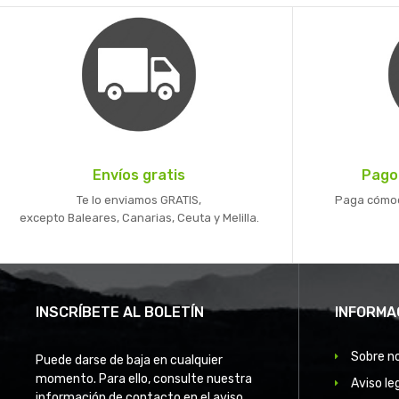
Envíos gratis
Pago
Te lo enviamos GRATIS,
Paga cómoda
excepto Baleares, Canarias, Ceuta y Melilla.
INSCRÍBETE AL BOLETÍN
INFORMA
Sobre n
Puede darse de baja en cualquier
momento. Para ello, consulte nuestra
Aviso le
información de contacto en el aviso