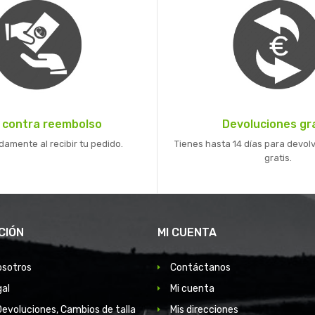
 contra reembolso
Devoluciones gr
mente al recibir tu pedido.
Tienes hasta 14 días para devolv
gratis.
CIÓN
MI CUENTA
osotros
Contáctanos
gal
Mi cuenta
Devoluciones, Cambios de talla
Mis direcciones