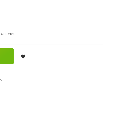
A EL 2010

TA
o