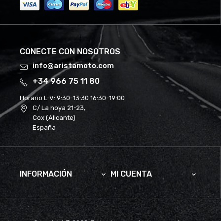
CONECTE CON NOSOTROS
info@aristamoto.com
+34 966 75 11 80
Horario L-V:
9:30-13:30 16:30-19:00
C/ La hoya 21-23,
Cox (Alicante)
España
INFORMACIÓN
MI CUENTA

