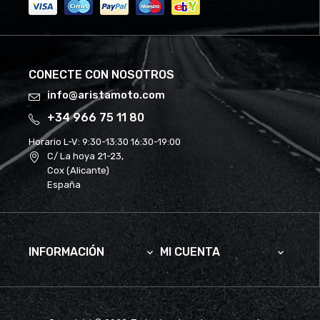
CONECTE CON NOSOTROS
info@aristamoto.com
+34 966 75 11 80
Horario L-V:
9:30-13:30 16:30-19:00
C/ La hoya 21-23,
Cox (Alicante)
España
INFORMACIÓN
MI CUENTA

