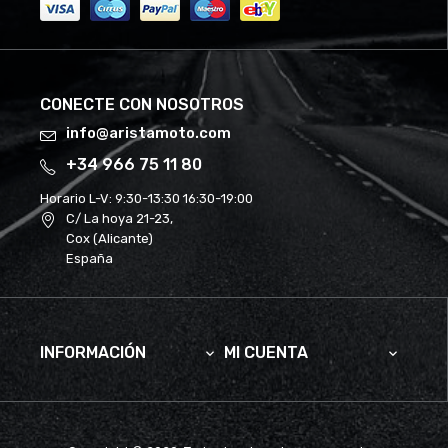
CONECTE CON NOSOTROS
info@aristamoto.com
+34 966 75 11 80
Horario L-V:
9:30-13:30 16:30-19:00
C/ La hoya 21-23,
Cox (Alicante)
España
INFORMACIÓN
MI CUENTA

