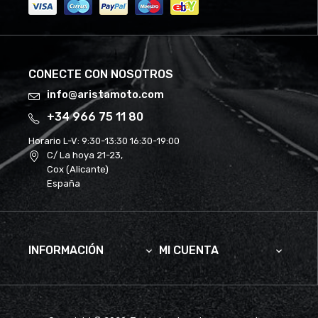
CONECTE CON NOSOTROS
info@aristamoto.com
+34 966 75 11 80
Horario L-V:
9:30-13:30 16:30-19:00
C/ La hoya 21-23,
Cox (Alicante)
España
INFORMACIÓN
MI CUENTA

