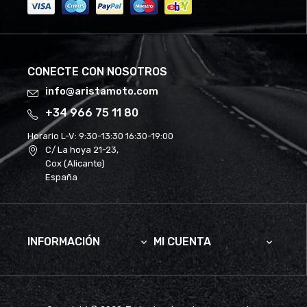
CONECTE CON NOSOTROS
info@aristamoto.com
+34 966 75 11 80
Horario L-V:
9:30-13:30 16:30-19:00
C/ La hoya 21-23,
Cox (Alicante)
España
INFORMACIÓN
MI CUENTA

