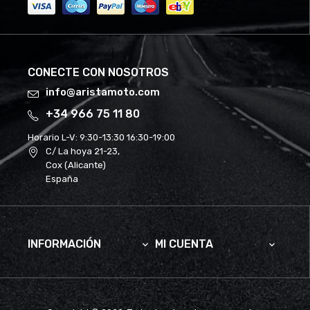
CONECTE CON NOSOTROS
info@aristamoto.com
+34 966 75 11 80
Horario L-V:
9:30-13:30 16:30-19:00
C/ La hoya 21-23,
Cox (Alicante)
España
INFORMACIÓN
MI CUENTA

