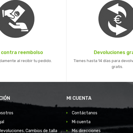
 contra reembolso
Devoluciones gr
mente al recibir tu pedido.
Tienes hasta 14 días para devolv
gratis.
CIÓN
MI CUENTA
osotros
Contáctanos
gal
Mi cuenta
Devoluciones, Cambios de talla
Mis direcciones