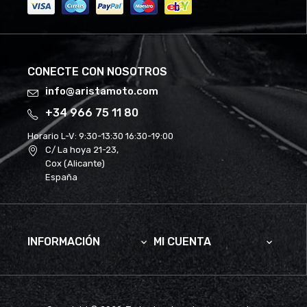
CONECTE CON NOSOTROS
info@aristamoto.com
+34 966 75 11 80
Horario L-V:
9:30-13:30 16:30-19:00
C/ La hoya 21-23,
Cox (Alicante)
España
INFORMACIÓN
MI CUENTA

