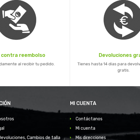
 contra reembolso
Devoluciones gr
mente al recibir tu pedido.
Tienes hasta 14 días para devolv
gratis.
CIÓN
MI CUENTA
osotros
Contáctanos
gal
Mi cuenta
Devoluciones, Cambios de talla
Mis direcciones