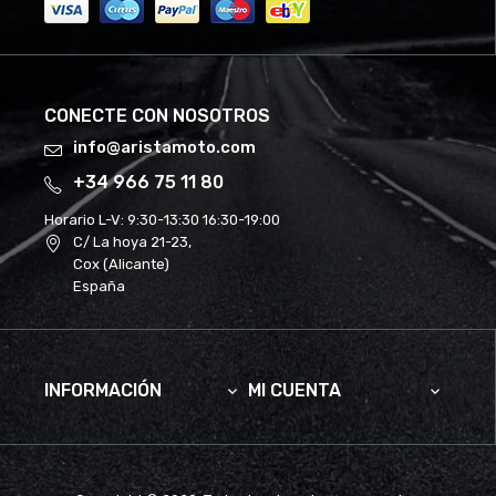
CONECTE CON NOSOTROS
info@aristamoto.com
+34 966 75 11 80
Horario L-V:
9:30-13:30 16:30-19:00
C/ La hoya 21-23,
Cox (Alicante)
España
INFORMACIÓN
MI CUENTA

