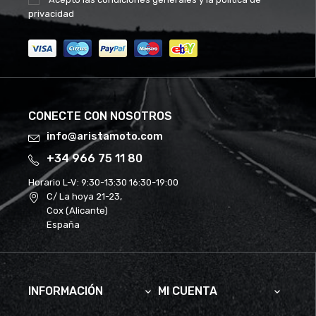
privacidad
CONECTE CON NOSOTROS
info@aristamoto.com
+34 966 75 11 80
Horario L-V:
9:30-13:30 16:30-19:00
C/ La hoya 21-23,
Cox (Alicante)
España
INFORMACIÓN
MI CUENTA

