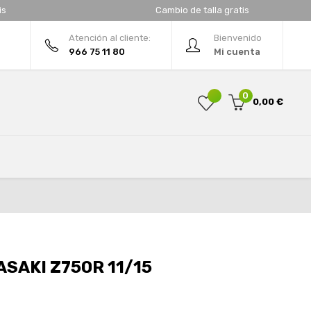
is
Cambio de talla gratis
Atención al cliente:
Bienvenido
966 75 11 80
Mi cuenta
0
0,00 €
SAKI Z750R 11/15