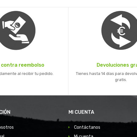
 contra reembolso
Devoluciones gr
mente al recibir tu pedido.
Tienes hasta 14 días para devolv
gratis.
CIÓN
MI CUENTA
osotros
Contáctanos
gal
Mi cuenta