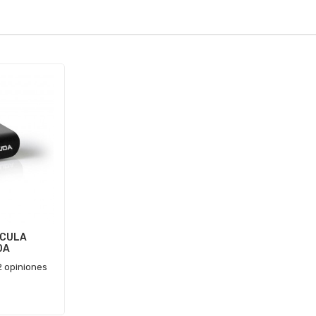
ICULA
DA
2 opiniones
€