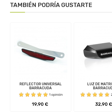
TAMBIÉN PODRÍA GUSTARTE
REFLECTOR UNIVERSAL
LUZ DE MATR
BARRACUDA
BARRACU
1 opinión
Precio
Precio
19,90 €
32,90 