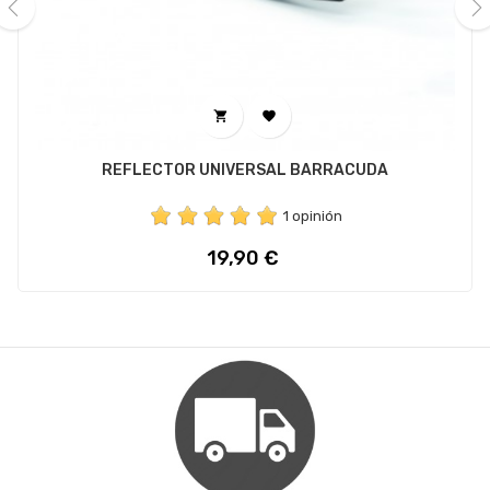
‹
›


REFLECTOR UNIVERSAL BARRACUDA
1 opinión
Precio
19,90 €