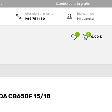
is
Cambio de talla gratis
Atención al cliente:
Bienvenido
966 75 11 80
Mi cuenta
0
0,00 €
A CB650F 15/18