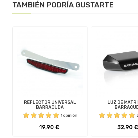
TAMBIÉN PODRÍA GUSTARTE
REFLECTOR UNIVERSAL
LUZ DE MATR
BARRACUDA
BARRACU
1 opinión
Precio
Precio
19,90 €
32,90 