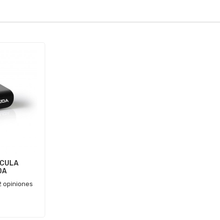
ICULA
DA
2 opiniones
€