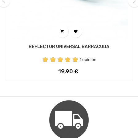
‹
›


REFLECTOR UNIVERSAL BARRACUDA
1 opinión
Precio
19,90 €