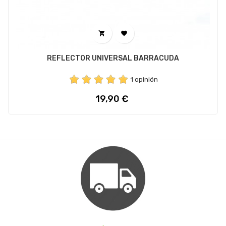
‹
›


REFLECTOR UNIVERSAL BARRACUDA
1 opinión
Precio
19,90 €