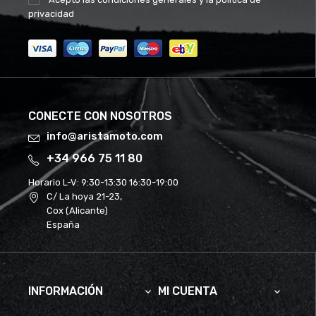
privacidad
CONECTE CON NOSOTROS
info@aristamoto.com
+34 966 75 11 80
Horario L-V:
9:30-13:30 16:30-19:00
C/ La hoya 21-23,
Cox (Alicante)
España
INFORMACIÓN
MI CUENTA

