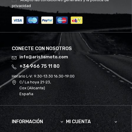
privacidad
CONECTE CON NOSOTROS
info@aristamoto.com
+34 966 75 11 80
Horario L-V:
9:30-13:30 16:30-19:00
C/ La hoya 21-23,
Cox (Alicante)
España
INFORMACIÓN
MI CUENTA

