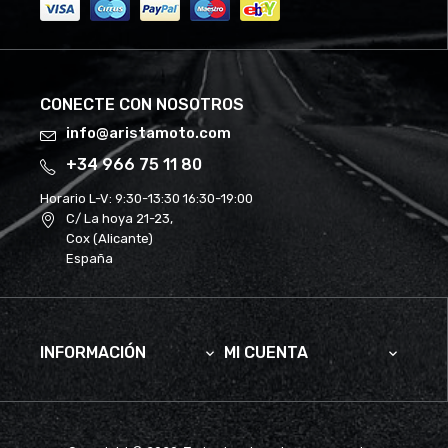
CONECTE CON NOSOTROS
info@aristamoto.com
+34 966 75 11 80
Horario L-V:
9:30-13:30 16:30-19:00
C/ La hoya 21-23,
Cox (Alicante)
España
INFORMACIÓN
MI CUENTA

