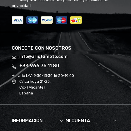
privacidad
CONECTE CON NOSOTROS
info@aristamoto.com
+34 966 75 11 80
Horario L-V:
9:30-13:30 16:30-19:00
C/ La hoya 21-23,
Cox (Alicante)
España
INFORMACIÓN
MI CUENTA

